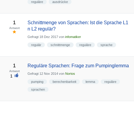
reguläre
ausdrücke
1
Schnittmenge von Sprachen: Ist die Sprache L1
Antwort
n L2 regulär?
Gefragt
18 Dez 2017
von
infomatiker
regulär
schnittmenge
reguläre
sprache
1
Reguläre Sprachen: Frage zum Pumpinglemma
Antwort
Gefragt
12 Nov 2014
von
Nortos
1
pumping
berechenbarkeit
lemma
reguläre
sprachen