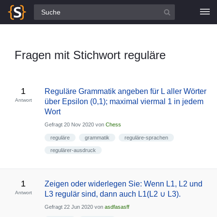
Alle Fragen
Fragen mit Stichwort reguläre
1
Reguläre Grammatik angeben für L aller Wörter
Antwort
über Epsilon (0,1); maximal viermal 1 in jedem
Wort
Gefragt
20 Nov 2020
von
Chess
reguläre
grammatik
reguläre-sprachen
regulärer-ausdruck
1
Zeigen oder widerlegen Sie: Wenn L1, L2 und
Antwort
L3 regulär sind, dann auch L1(L2 ∪ L3).
Gefragt
22 Jun 2020
von
asdfasasff