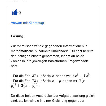
0
+
Antwort mit KI erzeugt
Lösung:
Zuerst müssen wir die gegebenen Informationen in
mathematische Ausdrücke umwandeln. Du hast bereits
den richtigen Ansatz genommen, indem du beide
Zahlen in ihre jeweiligen Basisformen umgewandelt
hast.
1
0
x
3x^1
3
+
7
- Für die Zahl 37 zur Basis
, haben wir:
.
x
x
x
+
x-
−
7(x-
7
(
−
- Für die Zahl 73 zur Basis
, haben wir:
x
y
x
1
0
7x^0
y
y)^1
)
+
3
(
−
)
.
y
x
y
+
3(x-
Da diese beiden Ausdrücke laut Aufgabenstellung gleich
y)^0
sind, stellen wir sie in einer Gleichung gegenüber: