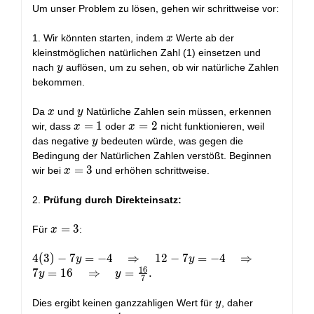
Um unser Problem zu lösen, gehen wir schrittweise vor:
x
1. Wir könnten starten, indem
Werte ab der
x
kleinstmöglichen natürlichen Zahl (1) einsetzen und
y
nach
auflösen, um zu sehen, ob wir natürliche Zahlen
y
bekommen.
x
y
Da
und
Natürliche Zahlen sein müssen, erkennen
x
y
x=1
=
1
x=2
=
2
wir, dass
oder
nicht funktionieren, weil
x
x
y
das negative
bedeuten würde, was gegen die
y
Bedingung der Natürlichen Zahlen verstößt. Beginnen
x=3
=
3
wir bei
und erhöhen schrittweise.
x
2.
Prüfung durch Direkteinsatz:
x
=
3
Für
:
x
=
3
4(3) - 7y =
4
(
3
)
−
7
=
−
4
⇒
1
2
−
7
=
−
4
⇒
y
y
1
6
-4 \quad
7
=
1
6
⇒
=
.
y
y
7
\Rightarrow
\quad 12 -
y
Dies ergibt keinen ganzzahligen Wert für
, daher
y