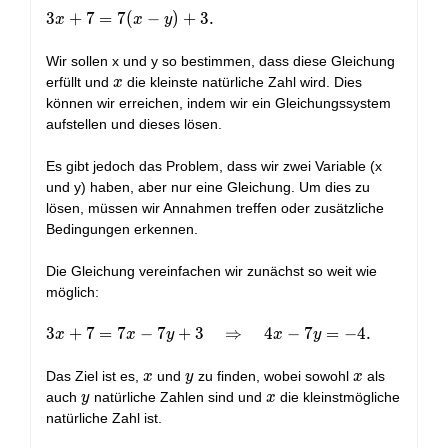
3x
3
+
7
=
7
(
−
)
+
3
.
x
x
y
+ 7
=
Wir sollen x und y so bestimmen, dass diese Gleichung
7(x-
x
erfüllt und
die kleinste natürliche Zahl wird. Dies
x
y)
können wir erreichen, indem wir ein Gleichungssystem
+ 3.
aufstellen und dieses lösen.
Es gibt jedoch das Problem, dass wir zwei Variable (x
und y) haben, aber nur eine Gleichung. Um dies zu
lösen, müssen wir Annahmen treffen oder zusätzliche
Bedingungen erkennen.
Die Gleichung vereinfachen wir zunächst so weit wie
möglich:
3x + 7 = 7x
3
+
7
=
7
−
7
+
3
⇒
4
−
7
=
−
4
.
x
x
y
x
y
- 7y + 3
\quad
x
y
x
Das Ziel ist es,
und
zu finden, wobei sowohl
als
x
y
x
\Rightarrow
y
x
auch
natürliche Zahlen sind und
die kleinstmögliche
y
x
\quad 4x -
natürliche Zahl ist.
7y = -4.