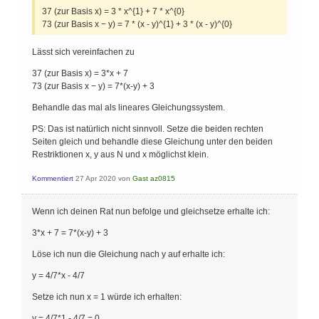
37 (zur Basis x) = 3 * x^{1} + 7 * x^{0}
73 (zur Basis x − y) = 7 * (x - y)^{1} + 3 * (x - y)^{0}
Lässt sich vereinfachen zu
37 (zur Basis x) = 3*x + 7
73 (zur Basis x − y) = 7*(x-y) + 3
Behandle das mal als lineares Gleichungssystem.
PS: Das ist natürlich nicht sinnvoll. Setze die beiden rechten
Seiten gleich und behandle diese Gleichung unter den beiden
Restriktionen x, y aus N und x möglichst klein.
Kommentiert
27 Apr 2020
von
Gast az0815
Wenn ich deinen Rat nun befolge und gleichsetze erhalte ich:
3*x + 7 = 7*(x-y) + 3
Löse ich nun die Gleichung nach y auf erhalte ich:
y = 4/7*x - 4/7
Setze ich nun x = 1 würde ich erhalten:
y = 4/7*1 - 4/7 = 0