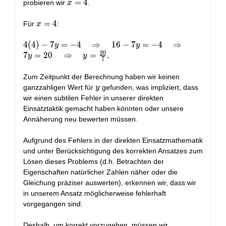
7y = -4
x
=
4
probieren wir
.
x
\quad
=
\Rightarrow
4
x
=
4
Für
:
x
\quad 7y =
=
16 \quad
4
4(4) - 7y =
4
(
4
)
−
7
=
−
4
⇒
1
6
−
7
=
−
4
⇒
y
y
\Rightarrow
2
0
-4 \quad
7
=
2
0
⇒
=
.
y
y
7
\quad y =
\Rightarrow
\frac{16}
\quad 16 -
Zum Zeitpunkt der Berechnung haben wir keinen
{7}.
7y = -4
y
ganzzahligen Wert für
gefunden, was impliziert, dass
y
\quad
wir einen subtilen Fehler in unserer direkten
\Rightarrow
Einsatztaktik gemacht haben könnten oder unsere
\quad 7y =
Annäherung neu bewerten müssen.
20 \quad
\Rightarrow
Aufgrund des Fehlers in der direkten Einsatzmathematik
\quad y =
und unter Berücksichtigung des korrekten Ansatzes zum
\frac{20}
Lösen dieses Problems (d.h. Betrachten der
{7}.
Eigenschaften natürlicher Zahlen näher oder die
Gleichung präziser auswerten), erkennen wir, dass wir
in unserem Ansatz möglicherweise fehlerhaft
vorgegangen sind.
Deshalb, um korrekt vorzugehen, müssen wir