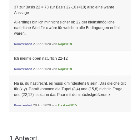
37 zur Basis 22 = 73 zur Basis 22-10 (=10) also eine wahre
Aussage.
Allerdings bin ich mir nicht sicher ob 22 der kleinstmögliche
natürliche Wert für x wäre für welchen alle Bedingungen erfühlt
wären.
Kommentiert
27 Apr 2020
von
Napkin18
Ich meinte oben natürlich 22-12
Kommentiert
27 Apr 2020
von
Napkin18
Na ja, du hast recht, es muss x mindestens 8 sein. Das gleiche gilt
für (x-y). Damit kommen die Tupel (8,4) und (15,8) nicht in Frage
und (22,12) ist dann das Paar mit dem nächstgrößeren x.
Kommentiert
28 Apr 2020
von
Gast az0815
1
Antwort