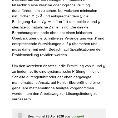
tatsächlich eine iterative oder logische Prüfung
durchführen, um zu sehen, bei welchem minimalen
x
>
3
y
natürlichen
und entsprechendem
die
x
y
>
4x
4
−
7
=
−
4
x
y
Bedingung
erfüllt und beide
und
x
y
x
y
3
-
gleichzeitig natürliche Zahlen sind. Die direkte
7y
Berechnungsmethode oben hat einen kritischen
=
x
Überblick über die Schrittweise Veränderung von
und
x
-4
y
entsprechende Auswirkungen auf
übersehen und
y
muss daher mit mehr Bedacht auf Spezifikationen der
Problemstellung revidiert werden.
x
y
Um den korrekten Ansatz für die Ermittlung von
und
x
y
zu finden, sollte eine systematische Prüfung mit einer
Schleife durchgeführt oder der oben dargelegte
mathematische Ansatz auf Fehler überprüft und eine
genauere mathematische Analyse vorgenommen
werden, um den Arbeitsweg zur Lösungsfindung zu
verbessern.
Beantwortet
28 Apr 2020
von
loungeAI