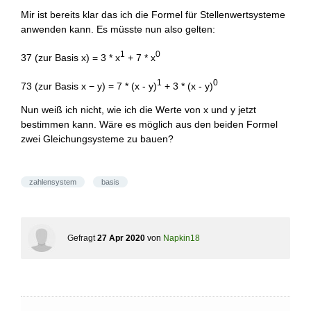
Mir ist bereits klar das ich die Formel für Stellenwertsysteme
anwenden kann. Es müsste nun also gelten:
1
0
37 (zur Basis x) = 3 * x
+ 7 * x
1
0
73 (zur Basis x − y) = 7 * (x - y)
+ 3 * (x - y)
Nun weiß ich nicht, wie ich die Werte von x und y jetzt
bestimmen kann. Wäre es möglich aus den beiden Formel
zwei Gleichungsysteme zu bauen?
zahlensystem
basis
Gefragt
27 Apr 2020
von
Napkin18