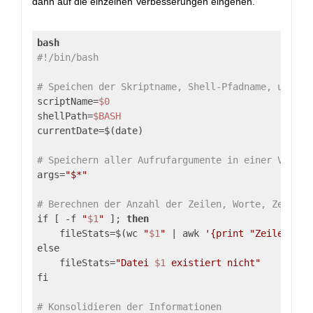
dann auf die einzelnen Verbesserungen eingehen.
bash
#!/bin/bash
# Speichen der Skriptname, Shell-Pfadname, und ak
scriptName=
$0
shellPath=
$BASH
currentDate=$(date)

# Speichern aller Aufrufargumente in einer Variab
args=
"$*"
# Berechnen der Anzahl der Zeilen, Worte, Zeichen
if [ -f 
"
$1
"
 ]; 
then
    fileStats=$(wc 
"
$1
"
 | awk 
'{print "Zeilen: " 
else

    fileStats=
"Datei 
$1
 existiert nicht"
fi

# Konsolidieren der Informationen