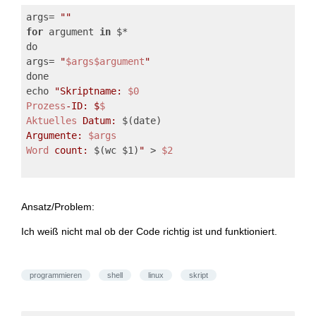
args= 
""
for
 argument 
in
 $*
do
args= 
"
$args
$argument
"
done
echo 
"Skriptname: 
$0
Prozess
-ID: $
$
Aktuelles
 Datum: 
$(date)
Argumente: 
$args
Word
 count: 
$(wc $1)
"
 > 
$2
Ansatz/Problem:
Ich weiß nicht mal ob der Code richtig ist und funktioniert.
programmieren
shell
linux
skript