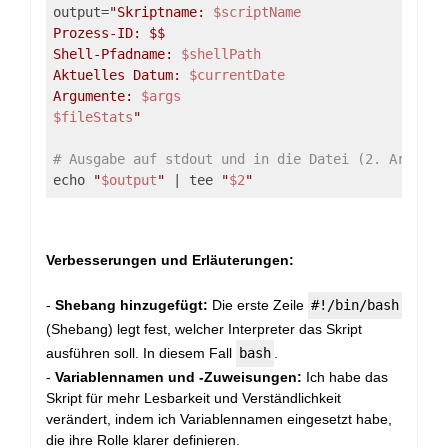
output=
"Skriptname: 
$scriptName
Prozess-ID: $$

Shell-Pfadname: 
$shellPath
Aktuelles Datum: 
$currentDate
Argumente: 
$args
$fileStats
"
# Ausgabe auf stdout und in die Datei (2. Argumen
echo 
"
$output
"
 | tee 
"
$2
"
Verbesserungen und Erläuterungen:
-
Shebang hinzugefügt:
Die erste Zeile
#!/bin/bash
(Shebang) legt fest, welcher Interpreter das Skript
ausführen soll. In diesem Fall
bash
.
-
Variablennamen und -Zuweisungen:
Ich habe das
Skript für mehr Lesbarkeit und Verständlichkeit
verändert, indem ich Variablennamen eingesetzt habe,
die ihre Rolle klarer definieren.