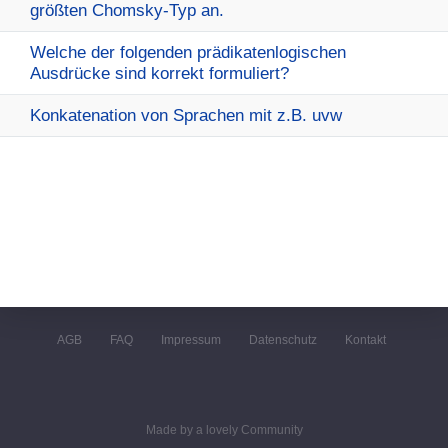
größten Chomsky-Typ an.
Welche der folgenden prädikatenlogischen
Ausdrücke sind korrekt formuliert?
Konkatenation von Sprachen mit z.B. uvw
AGB
FAQ
Impressum
Datenschutz
Kontakt
Made by a lovely Community