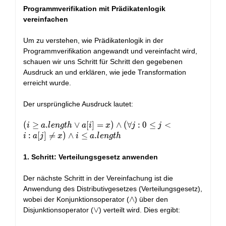
Programmverifikation mit Prädikatenlogik
vereinfachen
Um zu verstehen, wie Prädikatenlogik in der
Programmverifikation angewandt und vereinfacht wird,
schauen wir uns Schritt für Schritt den gegebenen
Ausdruck an und erklären, wie jede Transformation
erreicht wurde.
Der ursprüngliche Ausdruck lautet:
(i \ge
(
≥
.
∨
[
]
=
)
∧
(
∀
:
0
≤
<
i
a
l
e
n
g
t
h
a
i
x
j
j
a.length
:
[
]

=
)
∧
≤
.
i
a
j
x
i
a
l
e
n
g
t
h
\lor a[i]
= x)
1. Schritt: Verteilungsgesetz anwenden
\land
(\forall
Der nächste Schritt in der Vereinfachung ist die
j : 0 \le
Anwendung des Distributivgesetzes (Verteilungsgesetz),
j < i :
\land
∧
wobei der Konjunktionsoperator (
) über den
a[j] \ne
\lor
∨
Disjunktionsoperator (
) verteilt wird. Dies ergibt:
x) \land