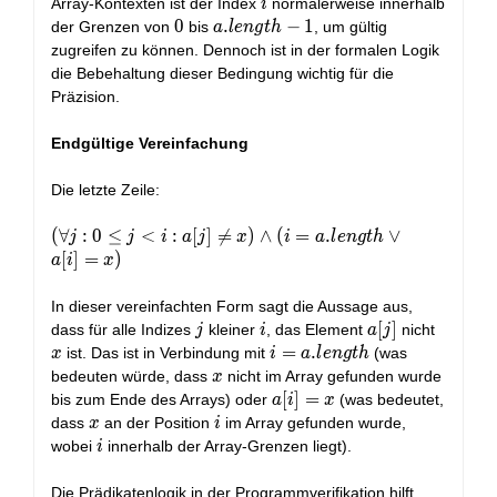
i
Array-Kontexten ist der Index
normalerweise innerhalb
i
0
0
a.length
.
−
1
der Grenzen von
bis
, um gültig
a
l
e
n
g
t
h
- 1
zugreifen zu können. Dennoch ist in der formalen Logik
die Bebehaltung dieser Bedingung wichtig für die
Präzision.
Endgültige Vereinfachung
Die letzte Zeile:
(\forall
(
∀
:
0
≤
<
:
[
]

=
)
∧
(
=
.
∨
j
j
i
a
j
x
i
a
l
e
n
g
t
h
j : 0 \le
[
]
=
)
a
i
x
j < i :
a[j] \ne
In dieser vereinfachten Form sagt die Aussage aus,
x) \land
j
i
a[j]
[
]
x
dass für alle Indizes
kleiner
, das Element
nicht
j
i
a
j
(i =
i =
=
.
ist. Das ist in Verbindung mit
(was
x
i
a
l
e
n
g
t
h
a.length
a.length
x
bedeuten würde, dass
nicht im Array gefunden wurde
x
\lor a[i]
a[i]
[
]
=
bis zum Ende des Arrays) oder
(was bedeutet,
a
i
x
= x)
=
x
i
dass
an der Position
im Array gefunden wurde,
x
i
x
i
wobei
innerhalb der Array-Grenzen liegt).
i
Die Prädikatenlogik in der Programmverifikation hilft,