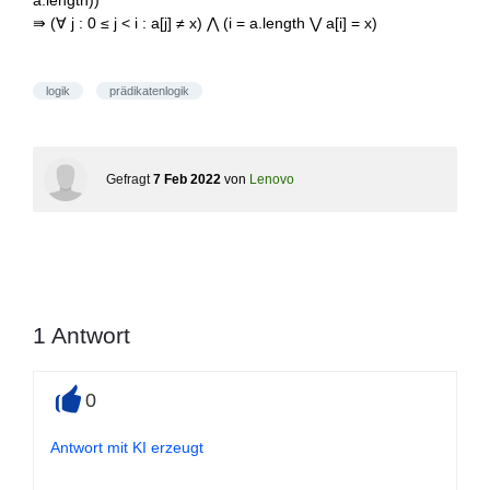
a.length))
⇛ (∀ j : 0 ≤ j < i : a[j] ≠ x) ⋀ (i = a.length ⋁ a[i] = x)
logik
prädikatenlogik
Gefragt
7 Feb 2022
von
Lenovo
1
Antwort
0
+
Antwort mit KI erzeugt