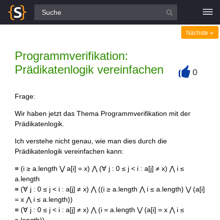
Alle Fragen
»
Nächste
Programmverifikation:
Prädikatenlogik vereinfachen
0
+
Frage:
Wir haben jetzt das Thema Programmverifikation mit der
Prädikatenlogik.
Ich verstehe nicht genau, wie man dies durch die
Prädikatenlogik vereinfachen kann:
≡ (i ≥ a.length ⋁ a[i] = x) ⋀ (∀ j : 0 ≤ j < i : a[j] ≠ x) ⋀ i ≤
a.length
≡ (∀ j : 0 ≤ j < i : a[j] ≠ x) ⋀ ((i ≥ a.length ⋀ i ≤ a.length) ⋁ (a[i]
= x ⋀ i ≤ a.length))
≡ (∀ j : 0 ≤ j < i : a[j] ≠ x) ⋀ (i = a.length ⋁ (a[i] = x ⋀ i ≤