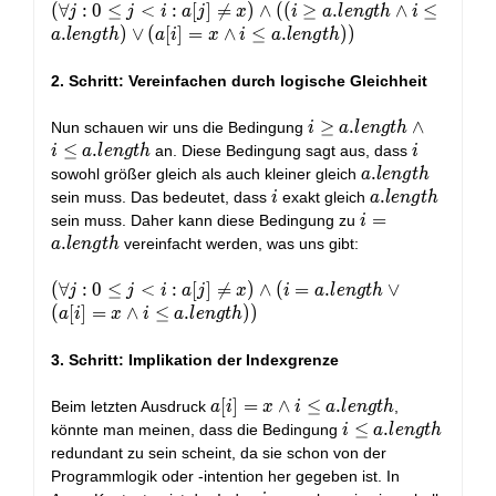
i \le
(\forall j :
(
∀
:
0
≤
<
:
[
]

=
)
∧
(
(
≥
.
∧
≤
j
j
i
a
j
x
i
a
l
e
n
g
t
h
i
a.length
0 \le j < i
.
)
∨
(
[
]
=
∧
≤
.
)
)
a
l
e
n
g
t
h
a
i
x
i
a
l
e
n
g
t
h
: a[j] \ne
x) \land
2. Schritt: Vereinfachen durch logische Gleichheit
((i \ge
a.length
i \ge
≥
.
∧
Nun schauen wir uns die Bedingung
i
a
l
e
n
g
t
h
\land i
a.length
≤
.
i
an. Diese Bedingung sagt aus, dass
i
a
l
e
n
g
t
h
i
\le
\land i
a.length
.
sowohl größer gleich als auch kleiner gleich
a
l
e
n
g
t
h
a.length)
\le
i
a.length
.
sein muss. Das bedeutet, dass
exakt gleich
i
a
l
e
n
g
t
h
\lor (a[i]
a.length
i =
=
sein muss. Daher kann diese Bedingung zu
i
= x \land
a.length
.
vereinfacht werden, was uns gibt:
a
l
e
n
g
t
h
i \le
a.length))
(\forall j :
(
∀
:
0
≤
<
:
[
]

=
)
∧
(
=
.
∨
j
j
i
a
j
x
i
a
l
e
n
g
t
h
0 \le j < i
(
[
]
=
∧
≤
.
)
)
a
i
x
i
a
l
e
n
g
t
h
: a[j] \ne
x) \land
3. Schritt: Implikation der Indexgrenze
(i =
a.length
a[i] = x
[
]
=
∧
≤
.
Beim letzten Ausdruck
,
a
i
x
i
a
l
e
n
g
t
h
\lor (a[i]
\land i
i \le
≤
.
könnte man meinen, dass die Bedingung
i
a
l
e
n
g
t
h
= x \land
\le
a.length
redundant zu sein scheint, da sie schon von der
i \le
a.length
Programmlogik oder -intention her gegeben ist. In
a.length))