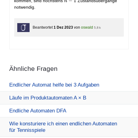
n-
−
1
kommen, sind höchstens
Zustandsübergänge
n
1
notwendig.
Beantwortet
1 Dez 2023
von
oswald
5,8 k
Ähnliche Fragen
Endlicher Automat helfe bei 3 Aufgaben
Läufe im Produktautomaten A × B
Endliche Automaten DFA
Wie konsturiere ich einen endlichen Automaten
für Tennisspiele