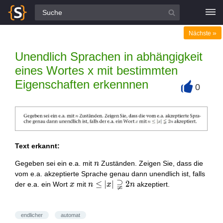
Alle Fragen
»
Nächste
Unendlich Sprachen in abhängigkeit
eines Wortes x mit bestimmten
Eigenschaften erkennnen
0
+
Text erkannt:
n
Gegeben sei ein e.a. mit
Zuständen. Zeigen Sie, dass die
n
vom e.a. akzeptierte Sprache genau dann unendlich ist, falls
⫌
x
n \leq|x|
≤
∣
∣
2
der e.a. ein Wort
mit
akzeptiert.
x
n
x
n
\supsetneqq
2 n
endlicher
automat