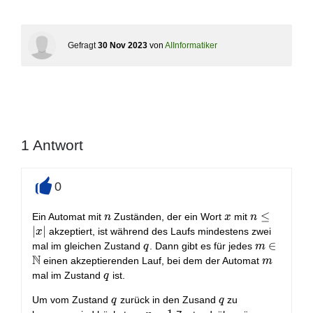
Gefragt
30 Nov 2023
von
AIInformatiker
1
Antwort
0
+
n
x
n\leq
≤
Ein Automat mit
Zuständen, der ein Wort
mit
n
x
n
|x|
∣
∣
akzeptiert, ist während des Laufs mindestens zwei
x
q
m\in
∈
mal im gleichen Zustand
. Dann gibt es für jedes
q
m
N
\mathbb{
m
einen akzeptierenden Lauf, bei dem der Automat
m
q
mal im Zustand
ist.
q
q
q
Um vom Zustand
zurück in den Zusand
zu
q
q