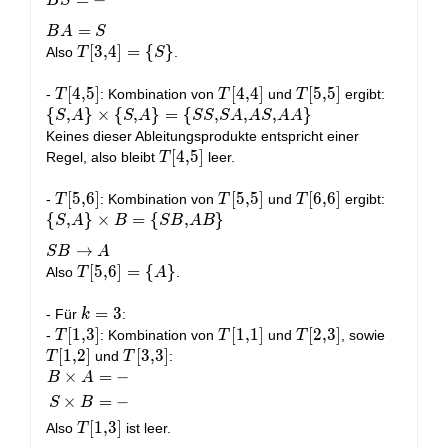
=
−
B
S
\{S,
A\} =
=
B
A
S
\{BS,
T[3,4]
[
3
,
4
]
=
{
}
Also
.
T
S
BA\}
= \
\\ BS
{S\}
T[4,5]
[
4
,
5
]
T[4,4]
[
4
,
4
]
T[5,5]
[
5
,
5
]
-
: Kombination von
und
ergibt:
T
T
T
= - \\
\{S,
{
,
}
×
{
,
}
=
{
,
,
,
}
S
A
S
A
S
S
S
A
A
S
A
A
BA =
A\}
Keines dieser Ableitungsprodukte entspricht einer
S
\times
T[4,5]
[
4
,
5
]
Regel, also bleibt
leer.
T
\{S,
A\} =
T[5,6]
[
5
,
6
]
T[5,5]
[
5
,
5
]
T[6,6]
[
6
,
6
]
-
: Kombination von
und
ergibt:
T
T
T
\{SS,
\{S, A\}
{
,
}
×
=
{
,
}
S
A
B
S
B
A
B
SA,
\times B =
→
S
B
A
AS,
\{SB,
T[5,6]
[
5
,
6
]
=
{
}
Also
.
AA\}
T
A
AB\} \\ SB
= \
\rightarrow
{A\}
k
=
3
- Für
:
k
A
=
T[1,3]
[
1
,
3
]
T[1,1]
[
1
,
1
]
T[2,3]
[
2
,
3
]
T[1,2]
-
: Kombination von
und
, sowie
T
T
T
3
[
1
,
2
]
T[3,3]
[
3
,
3
]
und
:
T
T
×
=
−
\begin{aligned}
B
A
B \times A &=
×
=
−
S
B
- \\ S \times B
T[1,3]
[
1
,
3
]
Also
ist leer.
T
&= - \\