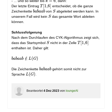
=
k
=
6
- ... und so weiter bis
, dann:
k
4
=
T[1,6]
[
1
,
6
]
Der letzte Eintrag
entscheidet, ob die ganze
T
6
babaab
S
Zeichenkette
von
abgeleitet werden kann. In
b
a
b
a
a
b
S
S
unserem Fall wird kein
das gesamte Wort ableiten
S
können.
Schlussfolgerung
Nach dem Durchlaufen des CYK-Algorithmus zeigt sich,
S
T[1,6]
[
1
,
6
]
dass das Startsymbol
nicht in der Zelle
S
T
enthalten ist. Daher gilt:
babaab
∈
/
(
)
b
a
b
a
a
b
L
G
\notin
L(G)
babaab
Die Zeichenkette
gehört somit nicht zur
b
a
b
a
a
b
L(G)
(
)
Sprache
.
L
G
Beantwortet
4 Dez 2023
von
loungeAI