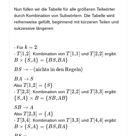
Nun füllen wir die Tabelle für alle größeren Teilwörter
durch Kombination von Subwörtern. Die Tabelle wird
reihenweise gefüllt, beginnend mit kürzeren Teilen und
sukzessive längeren:
k
=
2
- Für
:
k
=
T[1,2]
[
1
,
2
]
T[1,1]
[
1
,
1
]
T[2,2]
[
2
,
2
]
-
: Kombination von
und
ergibt:
T
T
T
2
B \times \
×
{
,
}
=
{
,
}
B
S
A
B
S
B
A
{S, A\} = \
→
−
(nichts in den Regeln)
B
S
{BS, BA\}
\\ BS
→
B
A
S
\rightarrow -
T[1,2]
[
1
,
2
]
=
{
}
Also
.
T
S
\text{(nichts
= \
T[2,3]
[
2
,
3
]
T[2,2]
[
2
,
2
]
T[3,3]
[
3
,
3
]
-
: Kombination von
und
ergibt:
T
T
T
in den
{S\}
\{S, A\}
{
,
}
×
=
{
,
}
S
A
B
S
B
A
B
Regeln)} \\
\times B =
→
S
B
A
BA
\{SB,
T[2,3]
[
2
,
3
]
=
{
}
Also
.
\rightarrow
T
A
AB\} \\ SB
= \
T[3,4]
[
3
,
4
]
T[3,3]
[
3
,
3
]
T[4,4]
[
4
,
4
]
S
-
: Kombination von
und
ergibt:
T
T
T
\rightarrow
{A\}
B
×
{
,
}
=
{
,
}
B
S
A
B
S
B
A
A
\times