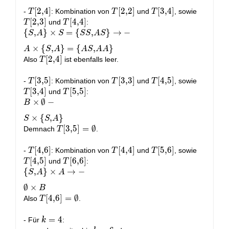
\end{aligned}
T[2,4]
[
2
,
4
]
T[2,2]
[
2
,
2
]
T[3,4]
[
3
,
4
]
T[2,3]
-
: Kombination von
und
, sowie
T
T
T
[
2
,
3
]
T[4,4]
[
4
,
4
]
und
:
T
T
\{S, A\}
{
,
}
×
=
{
,
}
→
−
S
A
S
S
S
A
S
\times S =
×
{
,
}
=
{
,
}
A
S
A
A
S
A
A
\{SS, AS\}
T[2,4]
[
2
,
4
]
Also
ist ebenfalls leer.
T
\rightarrow
- \\ A
T[3,5]
[
3
,
5
]
T[3,3]
[
3
,
3
]
T[4,5]
[
4
,
5
]
T[3,4]
-
: Kombination von
und
, sowie
T
T
T
\times \{S,
[
3
,
4
]
T[5,5]
[
5
,
5
]
und
:
T
T
A\} = \
B \times
×
∅
−
B
{AS, AA\}
\emptyset
×
{
,
}
S
S
A
- \\ S
T[3,5] =
[
3
,
5
]
=
∅
Demnach
.
T
\times \
\emptyset
{S, A\}
T[4,6]
[
4
,
6
]
T[4,4]
[
4
,
4
]
T[5,6]
[
5
,
6
]
T[4,5]
-
: Kombination von
und
, sowie
T
T
T
[
4
,
5
]
T[6,6]
[
6
,
6
]
und
:
T
T
\{S, A\}
{
,
}
×
→
−
S
A
A
\times A
∅
×
B
\rightarrow
T[4,6] =
[
4
,
6
]
=
∅
Also
.
T
- \\
\emptyset
\emptyset
k
=
4
- Für
:
k
\times B