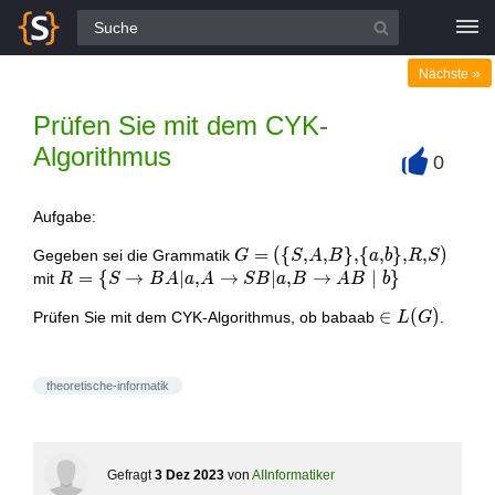
Alle Fragen
»
Nächste
Prüfen Sie mit dem CYK-
Algorithmus
0
+
Aufgabe:
G=(\
=
(
{
,
,
}
,
{
,
}
,
,
)
Gegeben sei die Grammatik
G
S
A
B
a
b
R
S
{S,
R=\{S
=
{
→
∣
,
→
∣
,
→
∣
}
mit
R
S
B
A
a
A
S
B
a
B
A
B
b
A,
\rightarrow
\in
∈
(
)
Prüfen Sie mit dem CYK-Algorithmus, ob babaab
.
L
G
B\},\
B A|a, A
L(G)
{a,
\rightarrow
b\},
S B| a, B
R, S)
\rightarrow
theoretische-informatik
A B \mid
b\}
Gefragt
3 Dez 2023
von
AIInformatiker