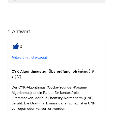
1
Antwort
0
+
Antwort mit KI erzeugt
babaab
∈
CYK-Algorithmus zur Überprüfung, ob
b
a
b
a
a
b
\in
(
)
L
G
L(G)
Der CYK-Algorithmus (Cocke-Younger-Kasami-
Algorithmus) ist ein Parser für kontextfreie
Grammatiken, der auf Chomsky-Normalform (CNF)
beruht. Die Grammatik muss daher zunächst in CNF
vorliegen oder konvertiert werden.