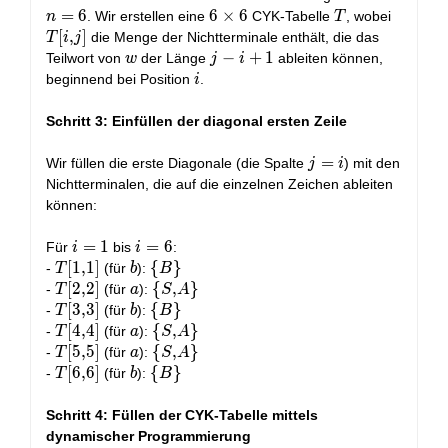
babaab
=
=
6
6
6
×
6
T
T[i,j]
. Wir erstellen eine
CYK-Tabelle
, wobei
n
T
6
\times
[
,
]
die Menge der Nichtterminale enthält, die das
T
i
j
6
w
j-
−
+
1
Teilwort von
der Länge
ableiten können,
w
j
i
i+1
i
beginnend bei Position
.
i
Schritt 3: Einfüllen der diagonal ersten Zeile
j
=
Wir füllen die erste Diagonale (die Spalte
) mit den
j
i
=
Nichtterminalen, die auf die einzelnen Zeichen ableiten
i
können:
i
=
1
i
=
6
Für
bis
:
i
i
=
=
T[1,1]
[
1
,
1
]
b
\
{
}
-
(für
):
T
b
B
1
6
{B\}
T[2,2]
[
2
,
2
]
a
\
{
,
}
-
(für
):
T
a
S
A
{S,
T[3,3]
[
3
,
3
]
b
\
{
}
-
(für
):
T
b
B
A\}
{B\}
T[4,4]
[
4
,
4
]
a
\
{
,
}
-
(für
):
T
a
S
A
{S,
T[5,5]
[
5
,
5
]
a
\
{
,
}
-
(für
):
T
a
S
A
A\}
{S,
T[6,6]
[
6
,
6
]
b
\
{
}
-
(für
):
T
b
B
A\}
{B\}
Schritt 4: Füllen der CYK-Tabelle mittels
dynamischer Programmierung