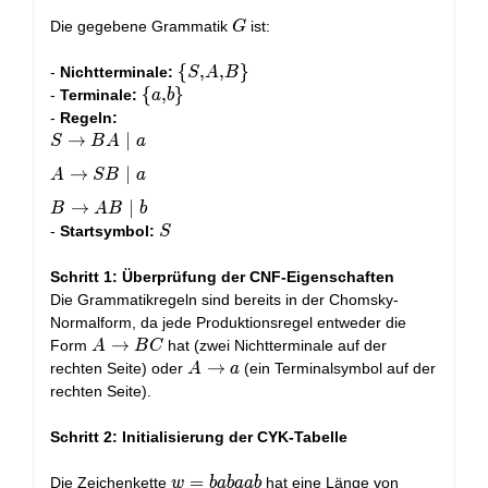
G
Die gegebene Grammatik
ist:
G
\
{
,
,
}
-
Nichtterminale:
S
A
B
{S,
\
{
,
}
-
Terminale:
a
b
A,
{a,
-
Regeln:
B\}
b\}
S
→
∣
S
B
A
a
\rightarrow
→
∣
A
S
B
a
B A \mid a
\\ A
→
∣
B
A
B
b
\rightarrow
S
-
Startsymbol:
S
S B \mid a
\\ B
Schritt 1: Überprüfung der CNF-Eigenschaften
\rightarrow
Die Grammatikregeln sind bereits in der Chomsky-
A B \mid b
Normalform, da jede Produktionsregel entweder die
A
→
Form
hat (zwei Nichtterminale auf der
A
B
C
\rightarrow
A
→
rechten Seite) oder
(ein Terminalsymbol auf der
A
a
BC
\rightarrow
rechten Seite).
a
Schritt 2: Initialisierung der CYK-Tabelle
w =
=
n
Die Zeichenkette
hat eine Länge von
w
b
a
b
a
a
b