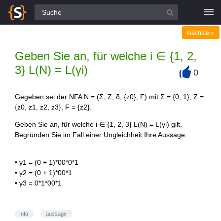
Alle Fragen
»
Nächste
Geben Sie an, für welche i ∈ {1, 2,
3} L(N) = L(γi)
0
+
Gegeben sei der NFA N = (Σ, Z, δ, {z0}, F) mit Σ = {0, 1}, Z =
{z0, z1, z2, z3}, F = {z2}.
Geben Sie an, für welche i ∈ {1, 2, 3} L(N) = L(γi) gilt.
Begründen Sie im Fall einer Ungleichheit Ihre Aussage.
• γ1 = (0 + 1)*00*0*1
• γ2 = (0 + 1)*00*1
• γ3 = 0*1*00*1
nfa
aussage