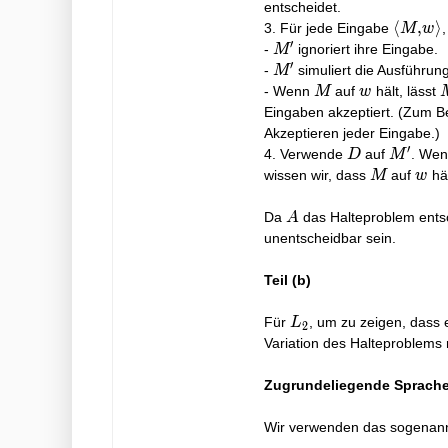
entscheidet.
\langle
⟨
,
⟩
3. Für jede Eingabe
M
w
′
M, w
M'
-
ignoriert ihre Eingabe.
M
′
\rangl
M'
-
simuliert die Ausführun
M
M
w
- Wenn
auf
hält, lässt
M
w
Eingaben akzeptiert. (Zum Bei
Akzeptieren jeder Eingabe.)
′
D
M'
4. Verwende
auf
. We
D
M
M
w
wissen wir, dass
auf
häl
M
w
A
Da
das Halteproblem ents
A
unentscheidbar sein.
Teil (b)
L_{2}
Für
, um zu zeigen, dass 
L
2
Variation des Halteproblems 
Zugrundeliegende Sprache
Wir verwenden das sogenann