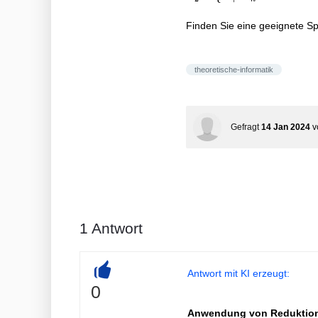
Eingaben
{n \mid
}\right\} .
M_{n} \text
Finden Sie eine geeignete S
{ terminiert
nur auf I-
love-Inf3,
theoretische-informatik
sonst nie
}\right\} .
Gefragt
14 Jan 2024
v
1
Antwort
Antwort mit KI erzeugt:
+
0
Anwendung von Reduktion