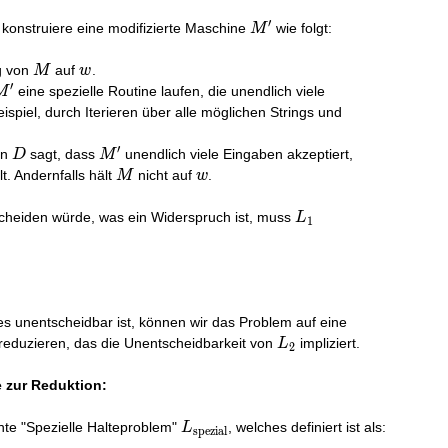
′
M'
, konstruiere eine modifizierte Maschine
wie folgt:
M
e
M
w
g von
auf
.
M
w
′
M'
eine spezielle Routine laufen, die unendlich viele
M
spiel, durch Iterieren über alle möglichen Strings und
′
D
M'
nn
sagt, dass
unendlich viele Eingaben akzeptiert,
D
M
M
w
t. Andernfalls hält
nicht auf
.
M
w
L_{1}
cheiden würde, was ein Widerspruch ist, muss
L
1
es unentscheidbar ist, können wir das Problem auf eine
L_{2}
reduzieren, das die Unentscheidbarkeit von
impliziert.
L
2
 zur Reduktion:
L_{\text{spezial}}
te "Spezielle Halteproblem"
, welches definiert ist als:
L
spezial