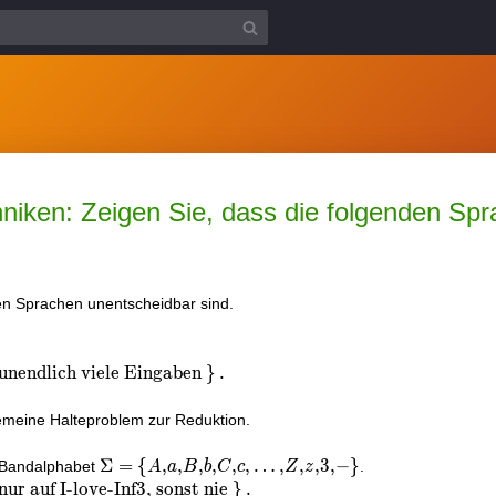
iken: Zeigen Sie, dass die folgenden Sp
en Sprachen unentscheidbar sind.
unendlich viele Eingaben
}
.
gemeine Halteproblem zur Reduktion.
\Sigma=\
Σ
=
{
,
,
,
,
,
,
…
,
,
,
3
,
−
}
e Bandalphabet
.
A
a
B
b
C
c
Z
z
{A, a, B,
nur auf I-love-Inf3
,
sonst nie
}
.