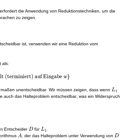
erfordert die Anwendung von Reduktionstechniken, um die
prachen zu zeigen.
scheidbar ist, verwenden wir eine Reduktion vom
 als:
lt (terminiert) auf Eingabe
}
w
L_{1}
ermaßen unentscheidbar. Wir müssen zeigen, dass wenn
L
1
e auch das Halteproblem entscheidbar, was ein Widerspruch
D
L_{1}
en Entscheider
für
.
D
L
1
A
D
gorithmus
, der das Halteproblem unter Verwendung von
A
D