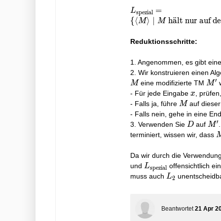
L_{\text{spezial}}
=
L
spezial
= \left\{ \langle M
{
⟨
⟩
∣
h
a
¨
lt nur auf d
M
M
\rangle \mid M
\text{ hält nur auf
Reduktionsschritte:
der speziellen
Eingabe 'I-love-
1. Angenommen, es gibt ein
Inf3' und auf keiner
2. Wir konstruieren einen Al
anderen
′
M'
eine modifizierte TM
w
M
M
Eingabe}\right\}
x
- Für jede Eingabe
, prüfen
x
M
- Falls ja, führe
auf dieser
M
- Falls nein, gehe in eine End
′
D
M'
3. Verwenden Sie
auf
D
M
terminiert, wissen wir, dass
Da wir durch die Verwendung
L_{\text{spezial}}
und
offensichtlich ei
L
spezial
L_{2}
muss auch
unentscheidba
L
2
Beantwortet
21 Apr 2