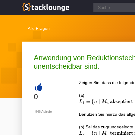
Alle Fragen
Anwendung von Reduktionstechn
unentscheidbar sind.
Zeigen Sie, dass die folgend
+
0
(a)
L_{1}=\left\
=
{
∣
akzeptiert 
L
n
M
1
n
{n \mid
946
Aufrufe
M_{n} \text
Benutzen Sie hierzu das all
{ akzeptiert
unendlich
(b) Sei das zugrundegelegt
viele
L_{2}=\left\
=
{
∣
terminiert 
L
n
M
2
n