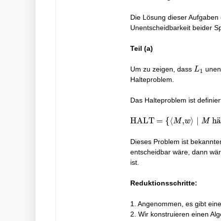
Die Lösung dieser Aufgaben 
Unentscheidbarkeit beider S
Teil (a)
L_{1}
Um zu zeigen, dass
unent
L
1
Halteproblem.
Das Halteproblem ist definiert
\text{HALT}
HALT
=
{
⟨
,
⟩
∣
h
a
¨
M
w
M
= \left\{
\langle M, w
Dieses Problem ist bekannt
\rangle \mid
entscheidbar wäre, dann wär
M \text{ hält
ist.
(terminiert)
auf Eingabe }
Reduktionsschritte:
w \right\}
1. Angenommen, es gibt ein
2. Wir konstruieren einen Al