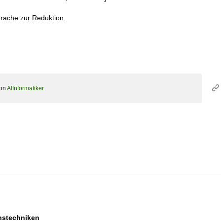
b, C, c,
\ldots, Z,
prache zur Reduktion.
z, 3,-\}
on
AIInformatiker
stechniken