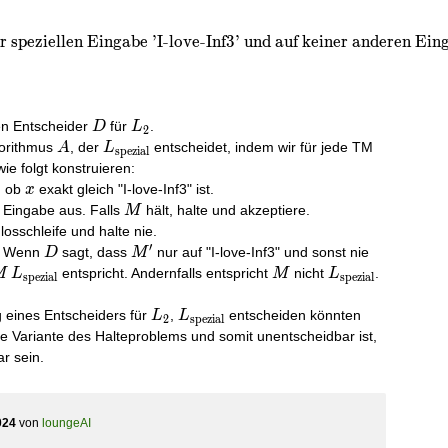
er speziellen Eingabe ’I-love-Inf3’ und auf keiner anderen Ein
D
L_{2}
en Entscheider
für
.
D
L
2
A
L_{\text{spezial}}
M
gorithmus
, der
entscheidet, indem wir für jede TM
A
L
spezial
ie folgt konstruieren:
x
, ob
exakt gleich "I-love-Inf3" ist.
x
M
 Eingabe aus. Falls
hält, halte und akzeptiere.
M
losschleife und halte nie.
′
D
M'
. Wenn
sagt, dass
nur auf "I-love-Inf3" und sonst nie
D
M
M
L_{\text{spezial}}
M
L_{\text{spezi
entspricht. Andernfalls entspricht
nicht
.
M
L
M
L
spezial
spezial
L_{2}
L_{\text{spezial}}
 eines Entscheiders für
,
entscheiden könnten
L
L
2
spezial
ne Variante des Halteproblems und somit unentscheidbar ist,
r sein.
024
von
loungeAI