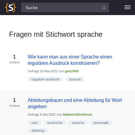
Alle Fragen
Fragen mit Stichwort sprache
1
Wie kann man aus einer Sprache einen
Antwort
regulären Ausdruck konstruieren?
Gefragt
16 Mai 2022
von
gast2468
regulärer-ausdruck
sprache
1
Ableitungsbaum und eine Ableitung für Wort
Antwort
angeben
Gefragt
9 Mai 2022
von
MatheIchNixWissen
wort
ausdrücke
sprache
grammatik
ableitung