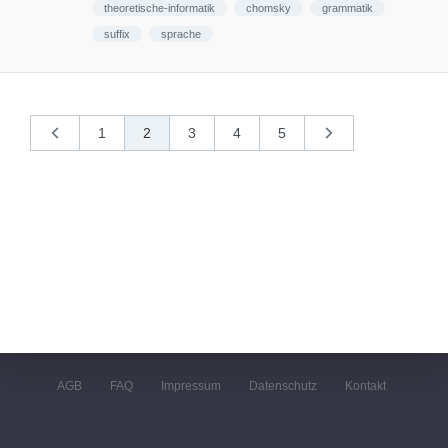
theoretische-informatik
chomsky
grammatik
suffix
sprache
1
2
3
4
5
«
nächste
vorherige
»
AGB
FAQ
Impressum
Datenschutz
Kontakt