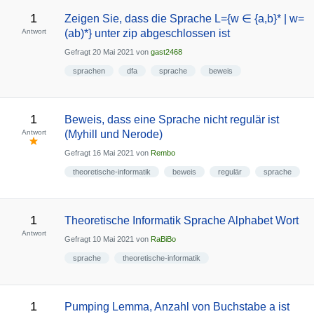
1
Zeigen Sie, dass die Sprache L={w ∈ {a,b}* | w=
Antwort
(ab)*} unter zip abgeschlossen ist
Gefragt
20 Mai 2021
von
gast2468
sprachen
dfa
sprache
beweis
1
Beweis, dass eine Sprache nicht regulär ist
Antwort
(Myhill und Nerode)
Gefragt
16 Mai 2021
von
Rembo
theoretische-informatik
beweis
regulär
sprache
1
Theoretische Informatik Sprache Alphabet Wort
Antwort
Gefragt
10 Mai 2021
von
RaBiBo
sprache
theoretische-informatik
1
Pumping Lemma, Anzahl von Buchstabe a ist