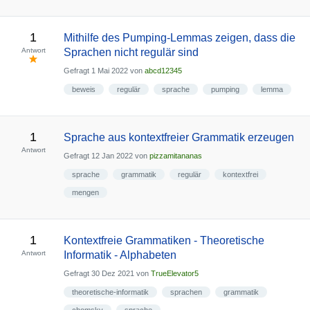
1
Mithilfe des Pumping-Lemmas zeigen, dass die
Antwort
Sprachen nicht regulär sind
Gefragt
1 Mai 2022
von
abcd12345
beweis
regulär
sprache
pumping
lemma
1
Sprache aus kontextfreier Grammatik erzeugen
Antwort
Gefragt
12 Jan 2022
von
pizzamitananas
sprache
grammatik
regulär
kontextfrei
mengen
1
Kontextfreie Grammatiken - Theoretische
Antwort
Informatik - Alphabeten
Gefragt
30 Dez 2021
von
TrueElevator5
theoretische-informatik
sprachen
grammatik