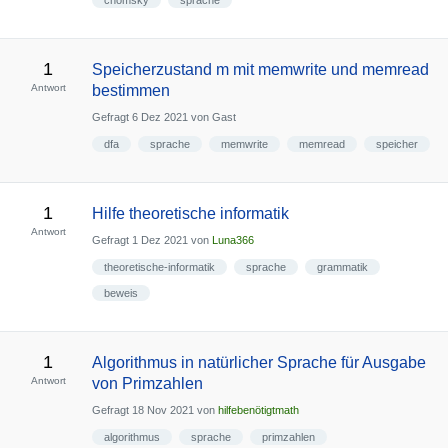
chomsky
sprache
1
Speicherzustand m mit memwrite und memread
Antwort
bestimmen
Gefragt
6 Dez 2021
von
Gast
dfa
sprache
memwrite
memread
speicher
1
Hilfe theoretische informatik
Antwort
Gefragt
1 Dez 2021
von
Luna366
theoretische-informatik
sprache
grammatik
beweis
1
Algorithmus in natürlicher Sprache für Ausgabe
Antwort
von Primzahlen
Gefragt
18 Nov 2021
von
hilfebenötigtmath
algorithmus
sprache
primzahlen