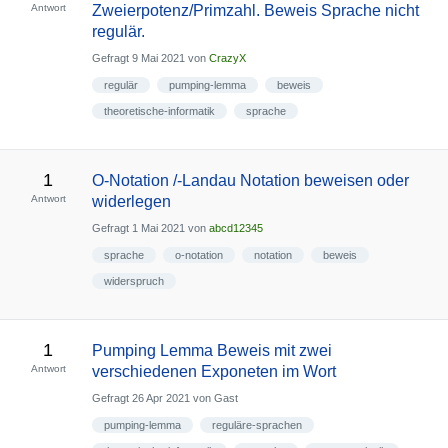
Antwort
Zweierpotenz/Primzahl. Beweis Sprache nicht
regulär.
Gefragt
9 Mai 2021
von
CrazyX
regulär
pumping-lemma
beweis
theoretische-informatik
sprache
1
O-Notation /-Landau Notation beweisen oder
Antwort
widerlegen
Gefragt
1 Mai 2021
von
abcd12345
sprache
o-notation
notation
beweis
widerspruch
1
Pumping Lemma Beweis mit zwei
Antwort
verschiedenen Exponeten im Wort
Gefragt
26 Apr 2021
von
Gast
pumping-lemma
reguläre-sprachen