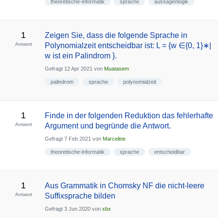
theoretische-informatik
sprache
aussagenlogik
1
Zeigen Sie, dass die folgende Sprache in
Antwort
Polynomialzeit entscheidbar ist: L = {w ∈{0, 1}∗|
w ist ein Palindrom }.
Gefragt
12 Apr 2021
von
Muatasem
palindrom
sprache
polynomialzeit
1
Finde in der folgenden Reduktion das fehlerhafte
Antwort
Argument und begründe die Antwort.
Gefragt
7 Feb 2021
von
Marceline
theoretische-informatik
sprache
entscheidbar
1
Aus Grammatik in Chomsky NF die nicht-leere
Antwort
Suffixsprache bilden
Gefragt
3 Jun 2020
von
xbx