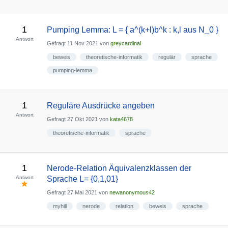
1
Pumping Lemma: L = { a^(k+l)b^k : k,l aus N_0 }
Antwort
Gefragt
11 Nov 2021
von
greycardinal
beweis
theoretische-informatik
regulär
sprache
pumping-lemma
1
Reguläre Ausdrücke angeben
Antwort
Gefragt
27 Okt 2021
von
kata4678
theoretische-informatik
sprache
1
Nerode-Relation Äquivalenzklassen der
Antwort
Sprache L= {0,1,01}
Gefragt
27 Mai 2021
von
newanonymous42
myhill
nerode
relation
beweis
sprache