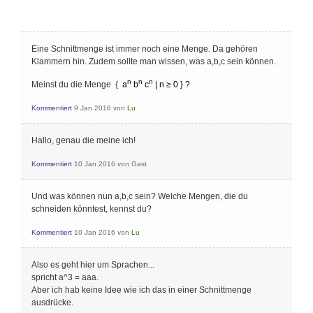
Eine Schnittmenge ist immer noch eine Menge. Da gehören
Klammern hin. Zudem sollte man wissen, was a,b,c sein können.
n
n
n
Meinst du die Menge {
a
b
c
| n ≥ 0 } ?
Kommentiert
9 Jan 2016
von
Lu
Hallo, genau die meine ich!
Kommentiert
10 Jan 2016
von
Gast
Und was können nun a,b,c sein? Welche Mengen, die du
schneiden könntest, kennst du?
Kommentiert
10 Jan 2016
von
Lu
Also es geht hier um Sprachen...
spricht a^3 = aaa.
Aber ich hab keine Idee wie ich das in einer Schnittmenge
ausdrücke.