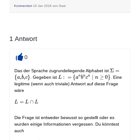
Kommentiert
10 Jan 2016
von
Gast
1
Antwort
0
+
\Sigma=\lef
Σ
=
Das der Sprache zugrundeliegende Alphabet ist
{a,b,c\right
n
n
n
{
,
,
}
L:=\left\
:
=
{
∣
≥
0
}
. Gegeben ist
. Eine
a
b
c
L
a
b
c
n
{a^nb^nc^n\mid
legitime (wenn auch triviale) Antwort auf diese Frage
n\geq 0\right\}
wäre
L=L\cap L
=
∩
L
L
L
Die Frage ist entweder bewusst so gestellt oder es
wurden einige Informationen vergessen. Du könntest
auch