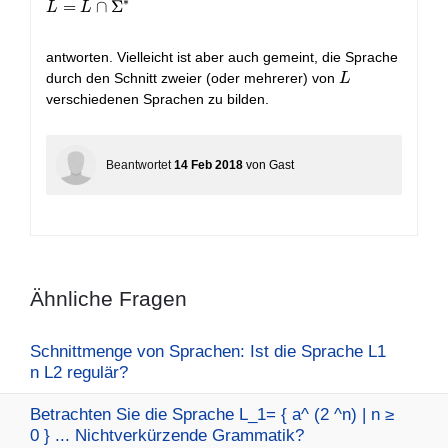
∗
L=L\cap \Sigma^*
=
∩
Σ
L
L
antworten. Vielleicht ist aber auch gemeint, die Sprache
L
durch den Schnitt zweier (oder mehrerer) von
L
verschiedenen Sprachen zu bilden.
Beantwortet
14 Feb 2018
von
Gast
Ähnliche Fragen
Schnittmenge von Sprachen: Ist die Sprache L1
n L2 regulär?
Betrachten Sie die Sprache L_1= { a^ (2 ^n) | n ≥
0 } ... Nichtverkürzende Grammatik?