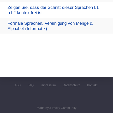
Zeigen Sie, dass der Schnitt dieser Sprachen L1
n L2 kontextfrei ist.
Formale Sprachen. Vereinigung von Menge &
Alphabet (Informatik)
AGB
FAQ
Impressum
Datenschutz
Kontakt
Made by a lovely Community