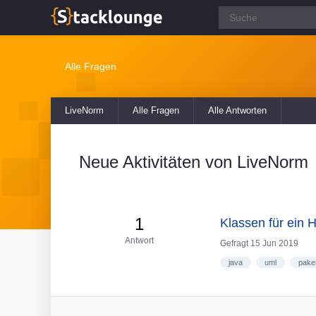
Alle Fragen
LiveNorm
Alle Fragen
Alle Antworten
Neue Aktivitäten von LiveNorm
1
Klassen für ein
Antwort
Gefragt
15 Jun 2019
java
uml
pake